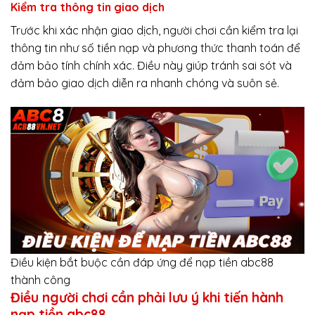
Kiểm tra thông tin giao dịch
Trước khi xác nhận giao dịch, người chơi cần kiểm tra lại
thông tin như số tiền nạp và phương thức thanh toán để
đảm bảo tính chính xác. Điều này giúp tránh sai sót và
đảm bảo giao dịch diễn ra nhanh chóng và suôn sẻ.
Điều kiện bắt buộc cần đáp ứng để nạp tiền abc88
thành công
Điều người chơi cần phải lưu ý khi tiến hành
nạp tiền abc88