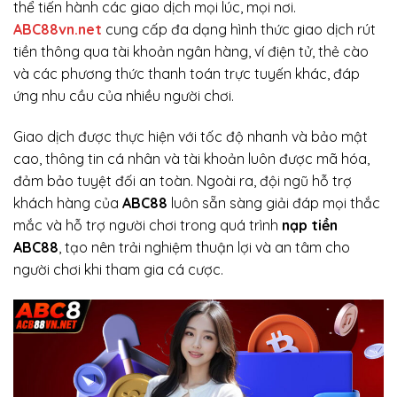
thể tiến hành các giao dịch mọi lúc, mọi nơi.
ABC88vn.net
cung cấp đa dạng hình thức giao dịch rút
tiền thông qua tài khoản ngân hàng, ví điện tử, thẻ cào
và các phương thức thanh toán trực tuyến khác, đáp
ứng nhu cầu của nhiều người chơi.
Giao dịch được thực hiện với tốc độ nhanh và bảo mật
cao, thông tin cá nhân và tài khoản luôn được mã hóa,
đảm bảo tuyệt đối an toàn. Ngoài ra, đội ngũ hỗ trợ
khách hàng của
ABC88
luôn sẵn sàng giải đáp mọi thắc
mắc và hỗ trợ người chơi trong quá trình
nạp tiền
ABC88
, tạo nên trải nghiệm thuận lợi và an tâm cho
người chơi khi tham gia cá cược.