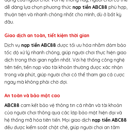
dễ dàng lựa chọn phương thức
nạp tiền ABC88
phù hợp,
thuận tiện và nhanh chóng nhất cho mình, dù ở bất kỳ
đâu.
Giao dịch an toàn, tiết kiệm thời gian
Dịch vụ
nạp tiền ABC88
được tối ưu hóa nhằm đảm bảo
tốc độ xử lý nhanh chóng, giúp người chơi thực hiện giao
dịch trong thời gian ngắn nhất. Với hệ thống công nghệ
tiên tiến, tiền nạp vào tài khoản thường được xác nhận
trong vài phút, giúp người chơi có thể tham gia cá cược
ngay mà không phải chờ đợi.
An toàn và bảo mật cao
ABC88
cam kết bảo vệ thông tin cá nhân và tài khoản
của người chơi thông qua các lớp bảo mật hiện đại và
hệ thống mã hóa tiên tiến. Mọi giao dịch
nạp tiền ABC88
đều được kiểm soát chặt chẽ, giúp người chơi an tâm