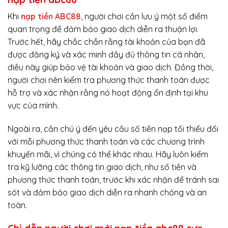
Khi
nạp tiền ABC88
, người chơi cần lưu ý một số điểm
quan trọng để đảm bảo giao dịch diễn ra thuận lợi.
Trước hết, hãy chắc chắn rằng tài khoản của bạn đã
được đăng ký và xác minh đầy đủ thông tin cá nhân,
điều này giúp bảo vệ tài khoản và giao dịch. Đồng thời,
người chơi nên kiểm tra phương thức thanh toán được
hỗ trợ và xác nhận rằng nó hoạt động ổn định tại khu
vực của mình.
Ngoài ra, cần chú ý đến yêu cầu số tiền nạp tối thiểu đối
với mỗi phương thức thanh toán và các chương trình
khuyến mãi, vì chúng có thể khác nhau. Hãy luôn kiểm
tra kỹ lưỡng các thông tin giao dịch, như số tiền và
phương thức thanh toán, trước khi xác nhận để tránh sai
sót và đảm bảo giao dịch diễn ra nhanh chóng và an
toàn.