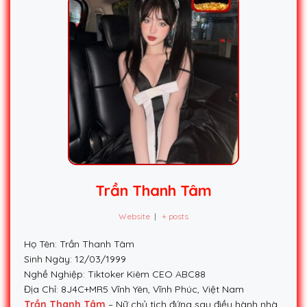
Trần Thanh Tâm
Website
|
+ posts
Họ Tên: Trần Thanh Tâm
Sinh Ngày: 12/03/1999
Nghề Nghiệp: Tiktoker Kiêm CEO ABC88
Địa Chỉ: 8J4C+MR5 Vĩnh Yên, Vĩnh Phúc, Việt Nam
Trần Thanh Tâm
– Nữ chủ tịch đứng sau điều hành nhà