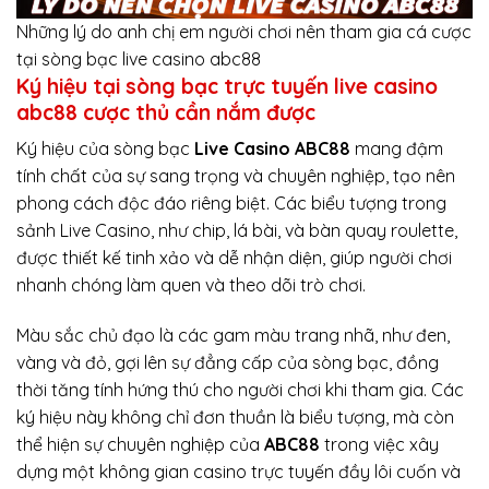
Những lý do anh chị em người chơi nên tham gia cá cược
tại sòng bạc live casino abc88
Ký hiệu tại sòng bạc trực tuyến live casino
abc88 cược thủ cần nắm được
Ký hiệu của sòng bạc
Live Casino ABC88
mang đậm
tính chất của sự sang trọng và chuyên nghiệp, tạo nên
phong cách độc đáo riêng biệt. Các biểu tượng trong
sảnh Live Casino, như chip, lá bài, và bàn quay roulette,
được thiết kế tinh xảo và dễ nhận diện, giúp người chơi
nhanh chóng làm quen và theo dõi trò chơi.
Màu sắc chủ đạo là các gam màu trang nhã, như đen,
vàng và đỏ, gợi lên sự đẳng cấp của sòng bạc, đồng
thời tăng tính hứng thú cho người chơi khi tham gia. Các
ký hiệu này không chỉ đơn thuần là biểu tượng, mà còn
thể hiện sự chuyên nghiệp của
ABC88
trong việc xây
dựng một không gian casino trực tuyến đầy lôi cuốn và