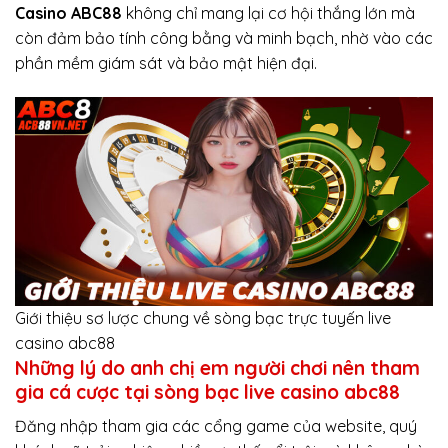
Casino ABC88
không chỉ mang lại cơ hội thắng lớn mà
còn đảm bảo tính công bằng và minh bạch, nhờ vào các
phần mềm giám sát và bảo mật hiện đại.
Giới thiệu sơ lược chung về sòng bạc trực tuyến live
casino abc88
Những lý do anh chị em người chơi nên tham
gia cá cược tại sòng bạc live casino abc88
Đăng nhập tham gia các cổng game của website, quý