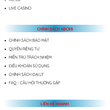
LIVE CASINO
CHÍNH SÁCH ABC88
CHÍNH SÁCH BẢO MẬT
QUYỀN RIÊNG TƯ
MIỄN TRỪ TRÁCH NHIỆM
ĐIỀU KHOẢN SỬ DỤNG
CHÍNH SÁCH ĐẠI LÝ
FAQ - CÂU HỎI THƯỜNG GẶP
LIÊN HỆ NHANH